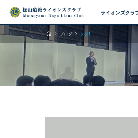
ライオンズクラ



ブログ
タグ1